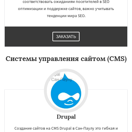
соответствовать ожиданиям посетителей в SEO
оптимизации и поддержке сайтов, важно учитывать
тенденции мира SEO.
ЗАКАЗАТЬ
×
×
Работаем по
Системы управления сайтом (CMS)
регионам
Киншаса
Тяньцзинь
Лахор
Дели
Джакарта
Дунгуань
Сеул
Фошань
Токио
Чэнду
Лима
Мехико
Лондон
Даю согласие на обработку персональных данных
Тегеран
Нью-Йорк
Бангалор
Шэньян
Дакка
Ухань
Богота
Каир
Нинбо
Чунцин
Хошимин
Нанкин
Гонконг
Ханой
Чанша
Ханчжоу
Ахмедабад
Drupal
Хайдарабад
Багдад
Ченнаи
Рияд
Рио де Жанейро
Сиань
Сучжоу
Сурат
Создание сайтов на CMS Drupal в Сан-Паулу это гибкая и
Бангкок
Сантьяго