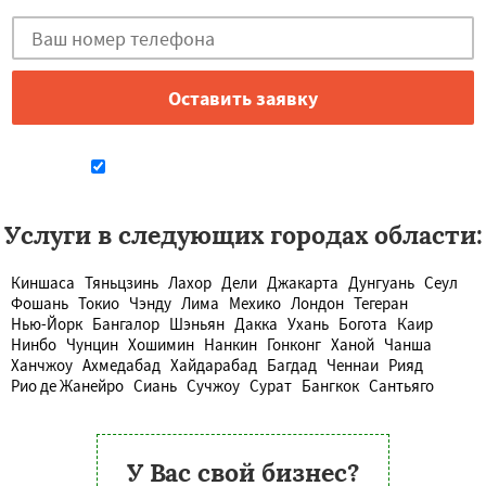
Даю согласие на обработку персональных данных
Услуги в следующих городах области:
Киншаса
Тяньцзинь
Лахор
Дели
Джакарта
Дунгуань
Сеул
Фошань
Токио
Чэнду
Лима
Мехико
Лондон
Тегеран
Нью-Йорк
Бангалор
Шэньян
Дакка
Ухань
Богота
Каир
Нинбо
Чунцин
Хошимин
Нанкин
Гонконг
Ханой
Чанша
Ханчжоу
Ахмедабад
Хайдарабад
Багдад
Ченнаи
Рияд
Рио де Жанейро
Сиань
Сучжоу
Сурат
Бангкок
Сантьяго
У Вас свой бизнес?