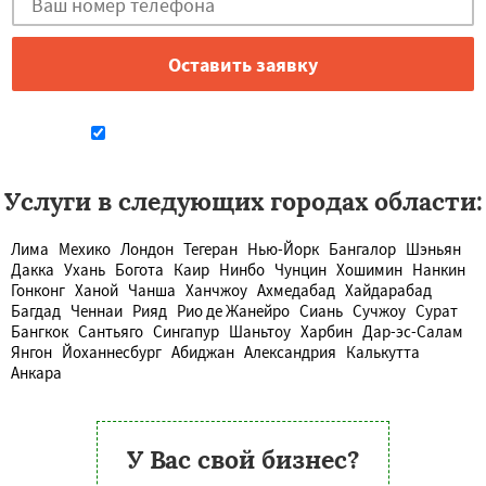
Даю согласие на обработку персональных данных
Услуги в следующих городах области:
Лима
Мехико
Лондон
Тегеран
Нью-Йорк
Бангалор
Шэньян
Дакка
Ухань
Богота
Каир
Нинбо
Чунцин
Хошимин
Нанкин
Гонконг
Ханой
Чанша
Ханчжоу
Ахмедабад
Хайдарабад
Багдад
Ченнаи
Рияд
Рио де Жанейро
Сиань
Сучжоу
Сурат
Бангкок
Сантьяго
Сингапур
Шаньтоу
Харбин
Дар-эс-Салам
Янгон
Йоханнесбург
Абиджан
Александрия
Калькутта
Анкара
У Вас свой бизнес?