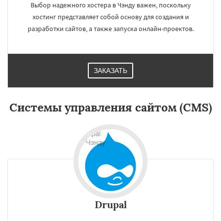
Выбор надежного хостера в Чэнду важен, поскольку
хостинг представляет собой основу для создания и
разработки сайтов, а также запуска онлайн-проектов.
ЗАКАЗАТЬ
×
×
Работаем по
регионам
Системы управления сайтом (CMS)
Лима
Мехико
Лондон
Тегеран
Нью-Йорк
Бангалор
Шэньян
Дакка
Ухань
Богота
Каир
Нинбо
Чунцин
Даю согласие на обработку персональных данных
Хошимин
Нанкин
Гонконг
Ханой
Чанша
Ханчжоу
Ахмедабад
Хайдарабад
Багдад
Ченнаи
Рияд
Рио де Жанейро
Сиань
Сучжоу
Сурат
Бангкок
Сантьяго
Сингапур
Шаньтоу
Drupal
Харбин
Дар-эс-Салам
Янгон
Йоханнесбург
Абиджан
Александрия