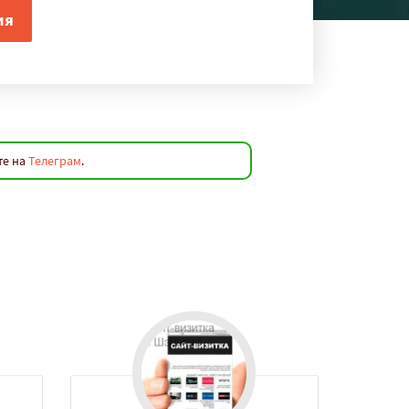
те на
Телеграм
.