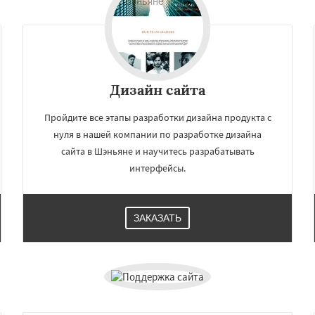
Дизайн сайта
Пройдите все этапы разработки дизайна продукта с
нуля в нашей компании по разработке дизайна
сайта в Шэньяне и научитесь разрабатывать
интерфейсы.
×
×
м по
ЗАКАЗАТЬ
нам
гота
Каир
Нинбо
н
Нанкин
Гонконг
Ханой
у
Ахмедабад
Хайдарабад
Даю согласие на обработку персональных данных
Рияд
Рио де Жанейро
урат
Бангкок
Сантьяго