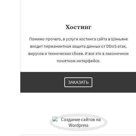
Сингапур
Шаньт
Янгон
Йоханне
Александрия
Ка
Чжэнчжоу
Лос-А
Хостинг
Кейптаун
Иоког
Помимо прочего, в услуги хостинга сайта в Шэньяне
входит перманентная защита данных от DDoS-атак,
вирусов и технических сбоев. И все это в лаконичном
понятном интерфейсе.
ЗАКАЗАТЬ