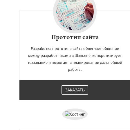
Прототип сайта
Разработка прототипа сайта облегчает общение
между разработчиками в Шэньяне, конкретизирует
техзадание и помогает в планировании дальнейшей
работы.
Работае
ЗАКАЗАТЬ
регио
Дакка
Ухань
Бо
Чунцин
Хошими
Чанша
Ханчжо
Багдад
Ченнаи
Сиань
Сучжоу
С