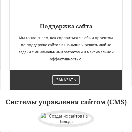
оу
Харбин
Дар-эс-Салам
сбург
Абиджан
лькутта
Анкара
Гиза
нджелес
Тайбэй
Поддержка сайта
ама
Берлин
Мы точно знаем, как справиться с любым проектом
по поддержке сайтов в Шэньяне и решить любые
задачи с минимальными затратами и максимальной
эффективностью.
ЗАКАЗАТЬ
Системы управления сайтом (CMS)