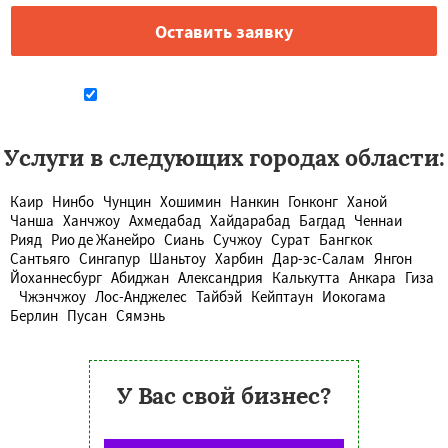
Даю согласие на обработку персональных данных
Услуги в следующих городах области:
Каир
Нинбо
Чунцин
Хошимин
Нанкин
Гонконг
Ханой
Чанша
Ханчжоу
Ахмедабад
Хайдарабад
Багдад
Ченнаи
Рияд
Рио де Жанейро
Сиань
Сучжоу
Сурат
Бангкок
Сантьяго
Сингапур
Шаньтоу
Харбин
Дар-эс-Салам
Янгон
Йоханнесбург
Абиджан
Александрия
Калькутта
Анкара
Гиза
Чжэнчжоу
Лос-Анджелес
Тайбэй
Кейптаун
Иокогама
Берлин
Пусан
Сямэнь
У Вас свой бизнес?