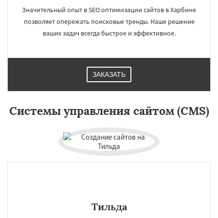
Значительный опыт в SEO оптимизации сайтов в Харбине
позволяет опережать поисковые тренды. Наше решение
ваших задач всегда быстрое и эффективное.
×
×
ЗАКАЗАТЬ
Работаем по
регионам
Системы управления сайтом (CMS)
Дар-эс-Салам
Янгон
Йоханнесбург
Абиджан
Александрия
Калькутта
Анкара
Гиза
Чжэнчжоу
Лос-Анджелес
Даю согласие на обработку персональных данных
Тайбэй
Кейптаун
Иокогама
Берлин
Пусан
Сямэнь
Тильда