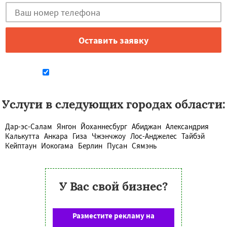
Даю согласие на обработку персональных данных
Услуги в следующих городах области:
Дар-эс-Салам
Янгон
Йоханнесбург
Абиджан
Александрия
Калькутта
Анкара
Гиза
Чжэнчжоу
Лос-Анджелес
Тайбэй
Кейптаун
Иокогама
Берлин
Пусан
Сямэнь
У Вас свой бизнес?
Разместите рекламу на