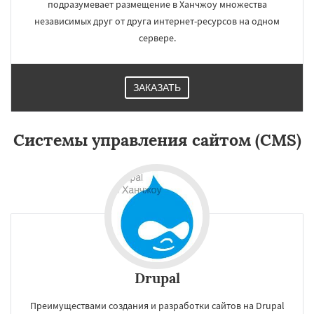
подразумевает размещение в Ханчжоу множества
независимых друг от друга интернет-ресурсов на одном
сервере.
ЗАКАЗАТЬ
×
×
Работаем по
Системы управления сайтом (CMS)
регионам
Ахмедабад
Хайдарабад
Багдад
Ченнаи
Рияд
Рио де Жанейро
Сиань
Сучжоу
Сурат
Бангкок
Сантьяго
Сингапур
Даю согласие на обработку персональных данных
Шаньтоу
Харбин
Дар-эс-Салам
Янгон
Йоханнесбург
Абиджан
Александрия
Калькутта
Анкара
Гиза
Чжэнчжоу
Лос-Анджелес
Тайбэй
Кейптаун
Drupal
Иокогама
Берлин
Пусан
Сямэнь
Преимуществами создания и разработки сайтов на Drupal