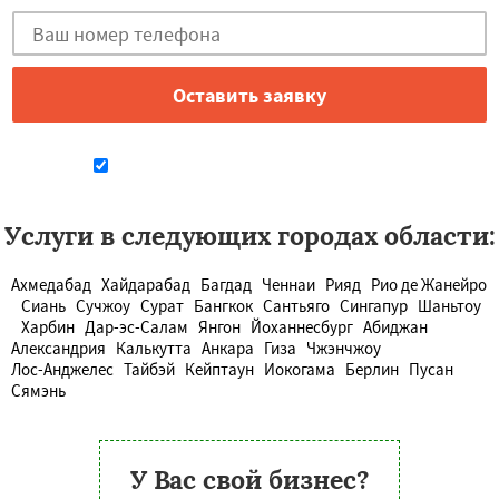
Даю согласие на обработку персональных данных
Услуги в следующих городах области:
Ахмедабад
Хайдарабад
Багдад
Ченнаи
Рияд
Рио де Жанейро
Сиань
Сучжоу
Сурат
Бангкок
Сантьяго
Сингапур
Шаньтоу
Харбин
Дар-эс-Салам
Янгон
Йоханнесбург
Абиджан
Александрия
Калькутта
Анкара
Гиза
Чжэнчжоу
Лос-Анджелес
Тайбэй
Кейптаун
Иокогама
Берлин
Пусан
Сямэнь
У Вас свой бизнес?