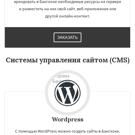
арендовать в Бангкоке необходимые ресурсы на сервере
и разместить на них свой сайт, веб-приложение или
другой онлайн-контент.
ЗАКАЗАТЬ
×
×
Работаем по
Системы управления сайтом (CMS)
регионам
Сантьяго
Сингапур
Шаньтоу
Харбин
Дар-эс-Салам
Янгон
Йоханнесбург
Абиджан
Александрия
Калькутта
Даю согласие на обработку персональных данных
Анкара
Гиза
Чжэнчжоу
Лос-Анджелес
Тайбэй
Кейптаун
Иокогама
Берлин
Пусан
Сямэнь
Wordpress
С помощью WordPress можно создать сайты в Бангкоке,