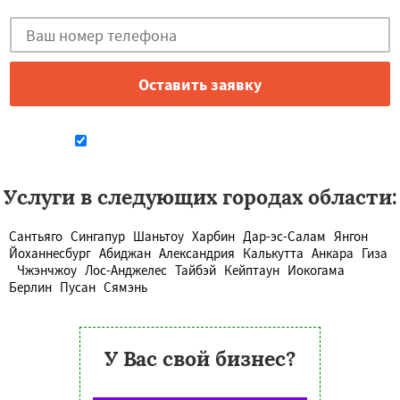
Даю согласие на обработку персональных данных
Услуги в следующих городах области:
Сантьяго
Сингапур
Шаньтоу
Харбин
Дар-эс-Салам
Янгон
Йоханнесбург
Абиджан
Александрия
Калькутта
Анкара
Гиза
Чжэнчжоу
Лос-Анджелес
Тайбэй
Кейптаун
Иокогама
Берлин
Пусан
Сямэнь
У Вас свой бизнес?