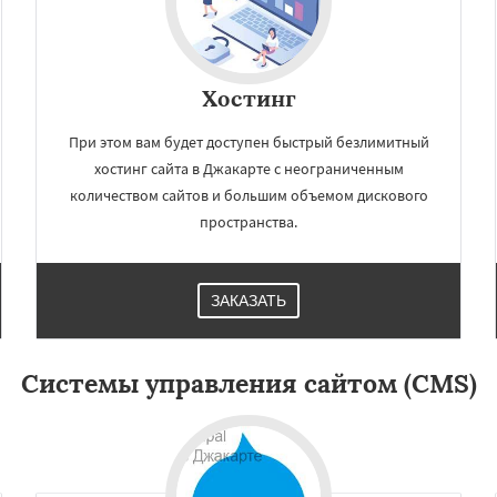
арабад
Багдад
Ченнаи
ейро
Сиань
Сучжоу
Сантьяго
Сингапур
Дар-эс-Салам
Янгон
Хостинг
При этом вам будет доступен быстрый безлимитный
хостинг сайта в Джакарте с неограниченным
количеством сайтов и большим объемом дискового
пространства.
ЗАКАЗАТЬ
Системы управления сайтом (CMS)