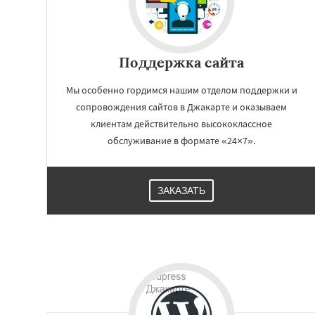
Ахмедабад
Хайд
Рияд
Рио де Жан
Сурат
Бангкок
Шаньтоу
Харбин
Поддержка сайта
Мы особенно гордимся нашим отделом поддержки и
сопровождения сайтов в Джакарте и оказываем
клиентам действительно высококлассное
обслуживание в формате «24×7».
ЗАКАЗАТЬ