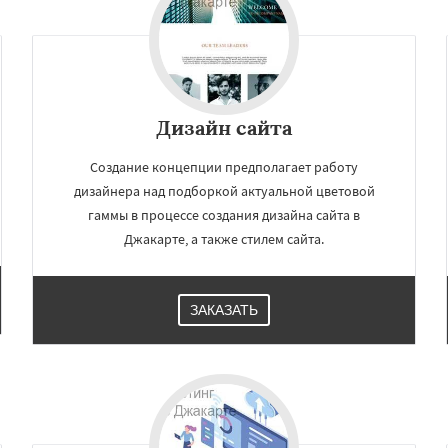
Дизайн сайта
Создание концепции предполагает работу
дизайнера над подборкой актуальной цветовой
гаммы в процессе создания дизайна сайта в
Джакарте, а также стилем сайта.
×
×
м по
ЗАКАЗАТЬ
нам
Фошань
Токио
Чэнду
ондон
Тегеран
Нью-Йорк
ян
Дакка
Ухань
Богота
Даю согласие на обработку персональных данных
нцин
Хошимин
Нанкин
Чанша
Ханчжоу