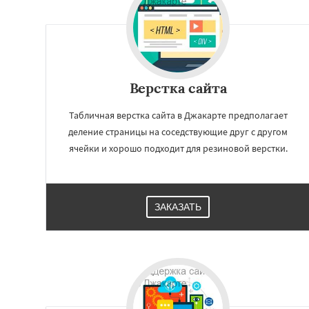
Верстка сайта
Табличная верстка сайта в Джакарте предполагает
деление страницы на соседствующие друг с другом
ячейки и хорошо подходит для резиновой верстки.
Работае
ЗАКАЗАТЬ
регио
Дунгуань
Сеул
Лима
Мехико
Л
Бангалор
Шэнь
Каир
Нинбо
Чу
Гонконг
Ханой