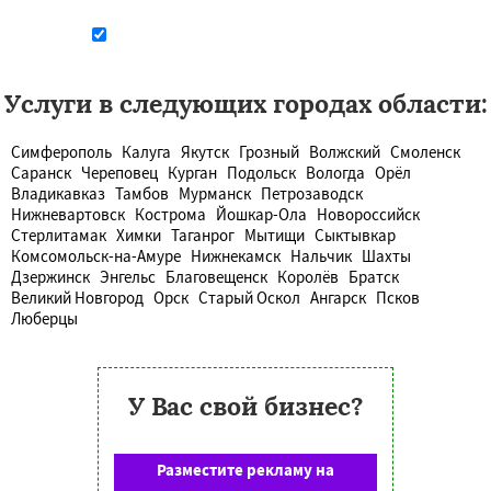
Даю согласие на обработку персональных данных
Услуги в следующих городах области:
Симферополь
Калуга
Якутск
Грозный
Волжский
Смоленск
Саранск
Череповец
Курган
Подольск
Вологда
Орёл
Владикавказ
Тамбов
Мурманск
Петрозаводск
Нижневартовск
Кострома
Йошкар-Ола
Новороссийск
Стерлитамак
Химки
Таганрог
Мытищи
Сыктывкар
Комсомольск-на-Амуре
Нижнекамск
Нальчик
Шахты
Дзержинск
Энгельс
Благовещенск
Королёв
Братск
Великий Новгород
Орск
Старый Оскол
Ангарск
Псков
Люберцы
У Вас свой бизнес?
Разместите рекламу на