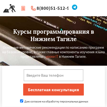
8(800)51-512-96
|
Перезвоните мне
Курсы программирования в
Нижнем Тагиле
Основные методические рекомендации по написанию программ
на базовом уровне, а также главные компоненты изучения языка
представлены -
уроки IT
в Нижнем Тагиле.
Даю согласие на обработку персональных данных