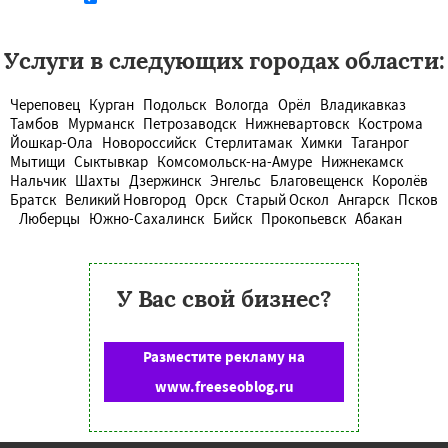
Услуги в следующих городах области:
Череповец
Курган
Подольск
Вологда
Орёл
Владикавказ
Тамбов
Мурманск
Петрозаводск
Нижневартовск
Кострома
Йошкар-Ола
Новороссийск
Стерлитамак
Химки
Таганрог
Мытищи
Сыктывкар
Комсомольск-на-Амуре
Нижнекамск
Нальчик
Шахты
Дзержинск
Энгельс
Благовещенск
Королёв
Братск
Великий Новгород
Орск
Старый Оскол
Ангарск
Псков
Люберцы
Южно-Сахалинск
Бийск
Прокопьевск
Абакан
У Вас свой бизнес?
Разместите рекламу на
www.freeseoblog.ru