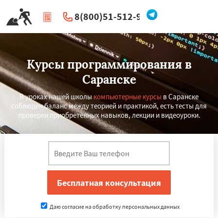
8(800)51-512-96
|
Перезвоните мне
Курсы программирования в
Саранске
В уроках нашей школы
компьютерные курсы
в Саранске
соблюден баланс между теорией и практикой, есть тесты для
проверки приобретенных навыков, лекции и видеоуроки.
Даю согласие на обработку персональных данных