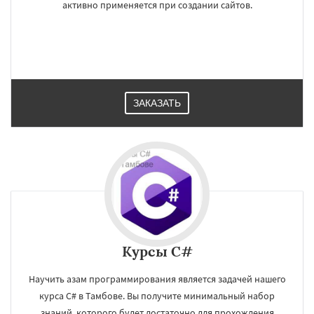
активно применяется при создании сайтов.
ЗАКАЗАТЬ
×
×
Работаем по
УЗНАТЬ ПОДРОБНЕЕ
Курсы C#
регионам
Научить азам программирования является задачей нашего
курса C# в Тамбове. Вы получите минимальный набор
Мурманск
Петрозаводск
знаний, которого будет достаточно для прохождения