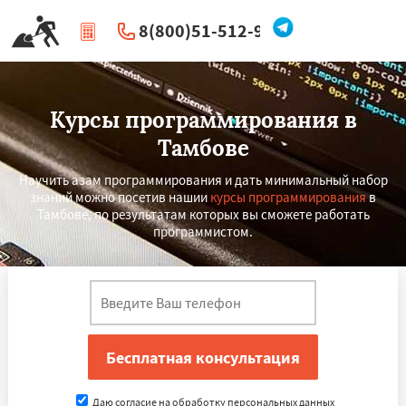
8(800)51-512-96
|
Перезвоните мне
Курсы программирования в
Тамбове
Научить азам программирования и дать минимальный набор
знаний можно посетив нашии
курсы программирования
в
Тамбове, по результатам которых вы сможете работать
программистом.
Даю согласие на обработку персональных данных