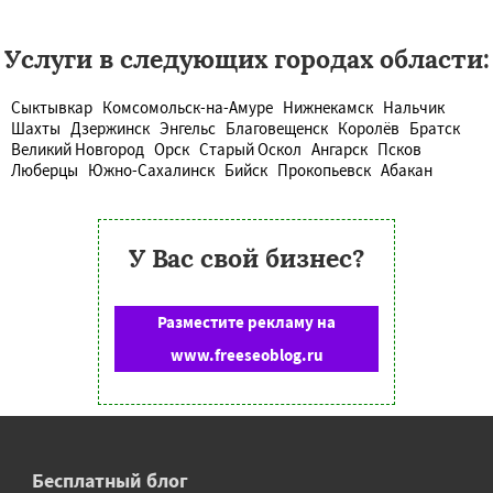
Услуги в следующих городах области:
Сыктывкар
Комсомольск-на-Амуре
Нижнекамск
Нальчик
Шахты
Дзержинск
Энгельс
Благовещенск
Королёв
Братск
Великий Новгород
Орск
Старый Оскол
Ангарск
Псков
Люберцы
Южно-Сахалинск
Бийск
Прокопьевск
Абакан
У Вас свой бизнес?
Разместите рекламу на
www.freeseoblog.ru
Бесплатный блог