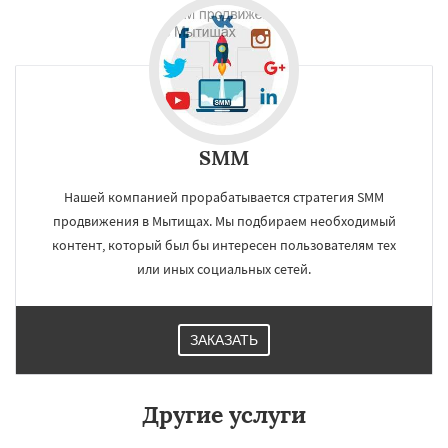
Работаем по
регионам
Сыктывкар
Комсомольск-на-Амуре
Нижнекамск
Нальчик
Шахты
Дзержинск
Энгельс
Благовещенск
Даю согласие на обработку персональных данных
Королёв
Братск
Великий Новгород
SMM
Орск
Старый Оскол
Ангарск
Псков
Люберцы
Южно-Сахалинск
Бийск
Нашей компанией прорабатывается стратегия SMM
Прокопьевск
Абакан
продвижения в Мытищах. Мы подбираем необходимый
контент, который был бы интересен пользователям тех
или иных социальных сетей.
ЗАКАЗАТЬ
Другие услуги