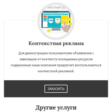
×
×
Работаем по
регионам
Шахты
Дзержинск
Энгельс
Благовещенск
Королёв
Братск
Великий Новгород
Орск
Старый Оскол
Даю согласие на обработку персональных данных
Ангарск
Псков
Люберцы
Контекстная реклама
Южно-Сахалинск
Бийск
Прокопьевск
Абакан
Для демонстрации пользователям объявления с
зависящим от контекста посещаемых ресурсов
содержимым наша компания предлагает воспользоваться
контекстной рекламой.
ЗАКАЗАТЬ
Другие услуги