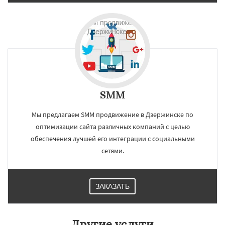
Работаем по
регионам
Энгельс
Благовещенск
Королёв
Братск
Великий Новгород
Орск
Старый Оскол
Ангарск
Псков
Люберцы
Даю согласие на обработку персональных данных
Южно-Сахалинск
Бийск
Прокопьевск
Абакан
SMM
Мы предлагаем SMM продвижение в Дзержинске по
оптимизации сайта различных компаний с целью
обеспечения лучшей его интеграции с социальными
сетями.
ЗАКАЗАТЬ
Другие услуги