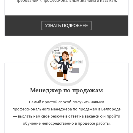
требований к профессиональным знаниям и навыкам.
УЗНАТЬ ПОДРОБНЕЕ
×
×
Работаем по
УЗНАТЬ ПОДРОБНЕЕ
регионам
Менеджер по продажам
Сургут
Владимир
Чита
Архангельск
Самый простой способ получить навыки
Нижний Тагил
Симферополь
Калуга
профессионального менеджера по продажам в Белгороде
Якутск
Грозный
Волжский
Смоленск
— выслать нам свое резюме в ответ на вакансию и пройти
Саранск
Череповец
Курган
Подольск
Вологда
Орёл
Владикавказ
Тамбов
обучение непосредственно в процессе работы.
Мурманск
Петрозаводск
Даю согласие на обработку персональных данных