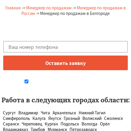
Главная
->
Менеджер по продажам
->
Менеджер по продажам в
России
-> Менеджер по продажам в Белгороде
Остались вопросы?
Закажи бесплатную консультацию в Белгороде!
Даю согласие на обработку персональных данных
Работа в следующих городах области:
Сургут
Владимир
Чита
Архангельск
Нижний Тагил
Симферополь
Калуга
Якутск
Грозный
Волжский
Смоленск
Саранск
Череповец
Курган
Подольск
Вологда
Орёл
Владикавказ
Тамбов
Мурманск
Петрозаводск