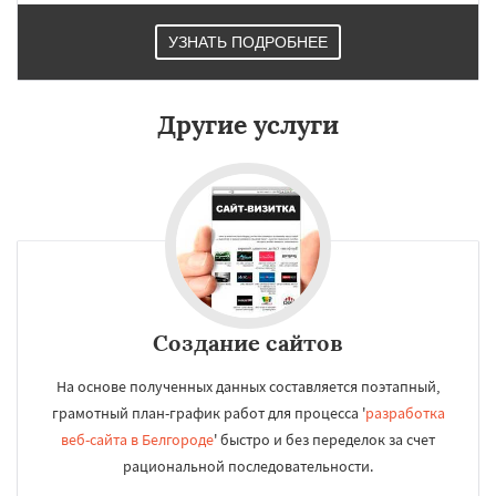
Нижневартовск
Кострома
Йошкар-Ола
Новороссийск
Стерлитамак
Химки
УЗНАТЬ ПОДРОБНЕЕ
Таганрог
Мытищи
Сыктывкар
Комсомольск-на-Амуре
Нижнекамск
Нальчик
Шахты
Дзержинск
Энгельс
Благовещенск
Королёв
Братск
Другие услуги
Великий Новгород
Создание сайтов
На основе полученных данных составляется поэтапный,
грамотный план-график работ для процесса '
разработка
веб-сайта в Белгороде
' быстро и без переделок за счет
рациональной последовательности.