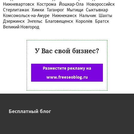
Нижневартовск
Кострома
Йошкар-Ола
Новороссийск
Стерлитамак
Химки
Таганрог
Мытищи
Сыктывкар
Комсомольск-на-Амуре
Нижнекамск
Нальчик
Шахты
Дзержинск
Энгельс
Благовещенск
Королёв
Братск
Великий Новгород
У Вас свой бизнес?
Разместите рекламу на
www.freeseoblog.ru
Бесплатный блог