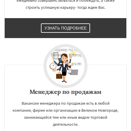
ежедневно совершенствоваться и побеждать, а также
строить успешную карьеру- тогда ждем Вас.
УЗНАТЬ ПОДРОБНЕЕ
×
×
Работаем по
УЗНАТЬ ПОДРОБНЕЕ
регионам
Орск
Старый Оскол
Ангарск
Псков
Менеджер по продажам
Люберцы
Южно-Сахалинск
Бийск
Прокопьевск
Абакан
Вакансии менеджера по продажам есть в любой
компании, фирме или организации в Великом Новгороде,
Даю согласие на обработку персональных данных
занимающейся тем или иным видом торговой
деятельности.