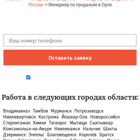
России
-> Менеджер по продажам в Орле
Остались вопросы?
Закажи бесплатную консультацию в Орле!
Даю согласие на обработку персональных данных
Работа в следующих городах области:
Владикавказ
Тамбов
Мурманск
Петрозаводск
Нижневартовск
Кострома
Йошкар-Ола
Новороссийск
Стерлитамак
Химки
Таганрог
Мытищи
Сыктывкар
Комсомольск-на-Амуре
Нижнекамск
Нальчик
Шахты
Дзержинск
Энгельс
Благовещенск
Королёв
Братск