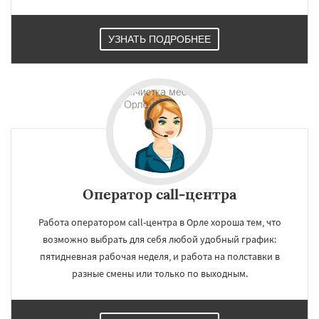
УЗНАТЬ ПОДРОБНЕЕ
×
×
Работаем по
УЗНАТЬ ПОДРОБНЕЕ
регионам
Оператор call-центра
Работа оператором call-центра в Орле хороша тем, что
Владикавказ
Тамбов
Мурманск
Петрозаводск
Нижневартовск
возможно выбрать для себя любой удобный график:
Кострома
Йошкар-Ола
Новороссийск
пятидневная рабочая неделя, и работа на полставки в
Стерлитамак
Химки
Таганрог
Мытищи
разные смены или только по выходным.
Сыктывкар
Комсомольск-на-Амуре
Нижнекамск
Нальчик
Шахты
Даю согласие на обработку персональных данных
Дзержинск
Энгельс
Благовещенск
Королёв
Братск
Великий Новгород