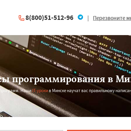
8(800)51-512-96
|
Перезвоните м
сы программирования в Ми
 программ. Наши
IT-уроки
в Минске научат вас правильному написа