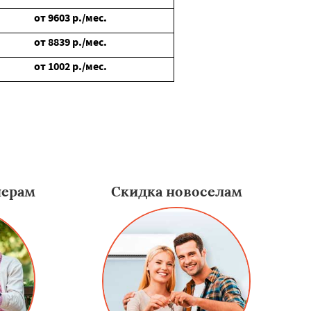
от
9603
р./мес.
от
8839
р./мес.
от
1002
р./мес.
нерам
Скидка новоселам