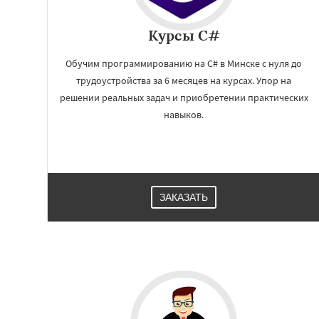
Курсы C#
Обучим программированию на C# в Минске с нуля до
трудоустройства за 6 месяцев на курсах. Упор на
решении реальных задач и приобретении практических
навыков.
Работае
регио
ЗАКАЗАТЬ
Алма-Ата
Харьк
Шымкент
Ашхаб
Бишкек
Донецк
Львов
Кишинёв
Гомель
Самарка