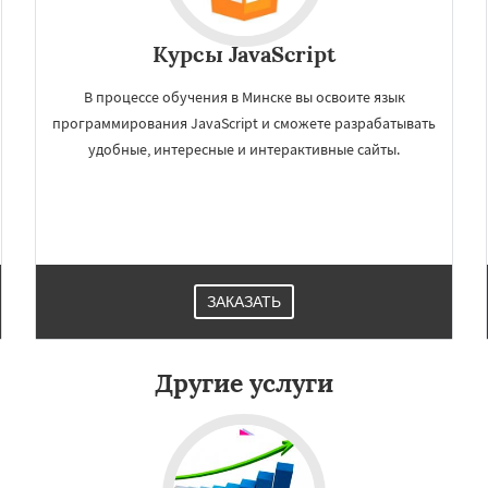
Курсы JavaScript
В процессе обучения в Минске вы освоите язык
программирования JavaScript и сможете разрабатывать
удобные, интересные и интерактивные сайты.
×
×
м по
УЗНАТЬ ПОДРОБНЕЕ
нам
ЗАКАЗАТЬ
ов
Ереван
Астана
ад
Днепр
Одесса
Душанбе
Запорожье
Кривой Рог
Наманган
Другие услуги
нд
Караганда
Даю согласие на обработку персональных данных