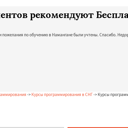
лиентов рекомендуют Беспл
и пожелания по обучению в Намангане были учтены. Спасибо. Недор
раммирования
->
Курсы программирования в СНГ
-> Курсы програм
Остались вопросы?
Закажи бесплатную консультацию в Намангане!