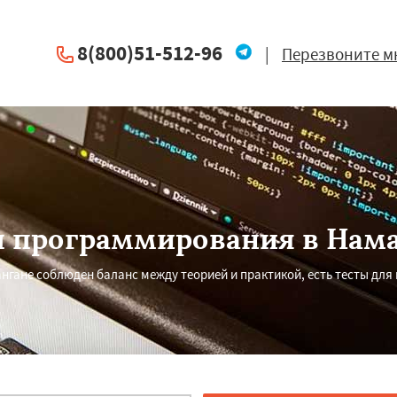
8(800)51-512-96
|
Перезвоните м
 программирования в Нам
нгане соблюден баланс между теорией и практикой, есть тесты для