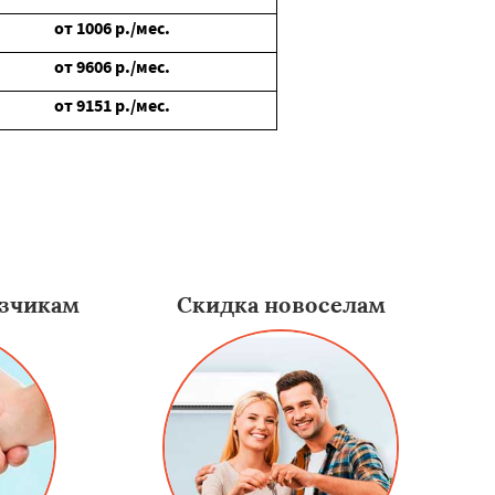
от
1006
р./мес.
от
9606
р./мес.
от
9151
р./мес.
зчикам
Скидка новоселам