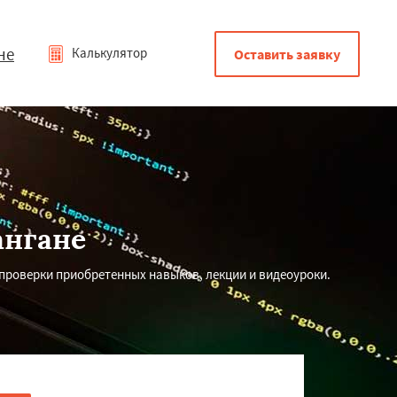
не
Калькулятор
Оставить заявку
ангане
 проверки приобретенных навыков, лекции и видеоуроки.