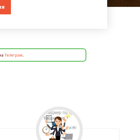
 на
Телеграм
.