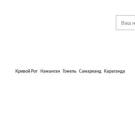
Кривой Рог
Наманган
Гомель
Самарканд
Караганда