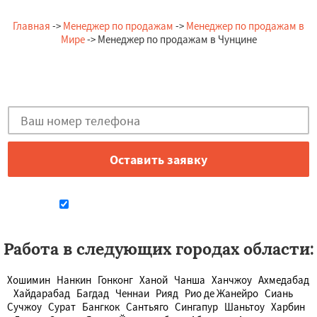
Главная
->
Менеджер по продажам
->
Менеджер по продажам в
Мире
-> Менеджер по продажам в Чунцине
Остались вопросы?
Закажи бесплатную консультацию в Чунцине!
Даю согласие на обработку персональных данных
Работа в следующих городах области:
Хошимин
Нанкин
Гонконг
Ханой
Чанша
Ханчжоу
Ахмедабад
Хайдарабад
Багдад
Ченнаи
Рияд
Рио де Жанейро
Сиань
Сучжоу
Сурат
Бангкок
Сантьяго
Сингапур
Шаньтоу
Харбин