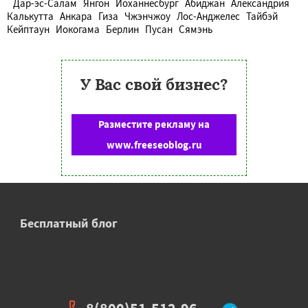
Дар-эс-Салам
Янгон
Йоханнесбург
Абиджан
Александрия
Калькутта
Анкара
Гиза
Чжэнчжоу
Лос-Анджелес
Тайбэй
Кейптаун
Иокогама
Берлин
Пусан
Сямэнь
У Вас свой бизнес?
Разместите рекламу на
www.freeseoblog.ru
Бесплатный блог