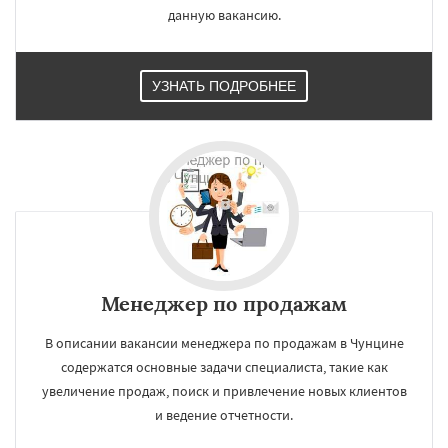
данную вакансию.
УЗНАТЬ ПОДРОБНЕЕ
×
×
Работаем по
УЗНАТЬ ПОДРОБНЕЕ
регионам
Менеджер по продажам
Хошимин
Нанкин
Гонконг
Ханой
Чанша
Ханчжоу
Ахмедабад
В описании вакансии менеджера по продажам в Чунцине
Хайдарабад
Багдад
Ченнаи
Рияд
содержатся основные задачи специалиста, такие как
Рио де Жанейро
Сиань
Сучжоу
Сурат
увеличение продаж, поиск и привлечение новых клиентов
Бангкок
Сантьяго
Сингапур
Шаньтоу
и ведение отчетности.
Харбин
Дар-эс-Салам
Янгон
Даю согласие на обработку персональных данных
Йоханнесбург
Абиджан
Александрия