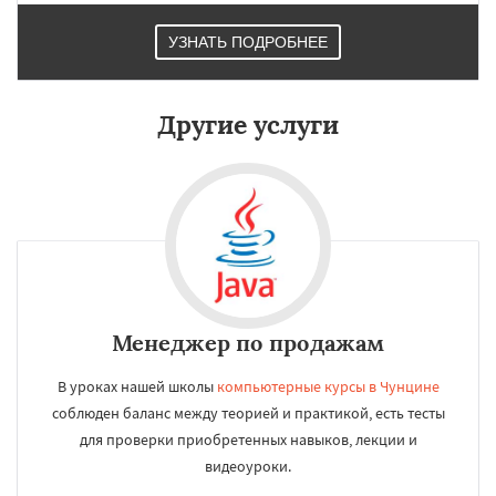
Калькутта
Анкара
Гиза
Чжэнчжоу
Лос-Анджелес
Тайбэй
Кейптаун
УЗНАТЬ ПОДРОБНЕЕ
Иокогама
Берлин
Пусан
Сямэнь
Другие услуги
Менеджер по продажам
В уроках нашей школы
компьютерные курсы в Чунцине
соблюден баланс между теорией и практикой, есть тесты
для проверки приобретенных навыков, лекции и
видеоуроки.