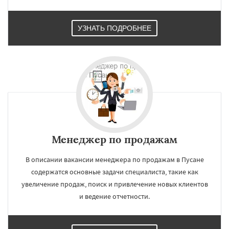
УЗНАТЬ ПОДРОБНЕЕ
×
×
Работаем по
УЗНАТЬ ПОДРОБНЕЕ
регионам
Менеджер по продажам
Сямэнь
В описании вакансии менеджера по продажам в Пусане
содержатся основные задачи специалиста, такие как
увеличение продаж, поиск и привлечение новых клиентов
Даю согласие на обработку персональных данных
и ведение отчетности.