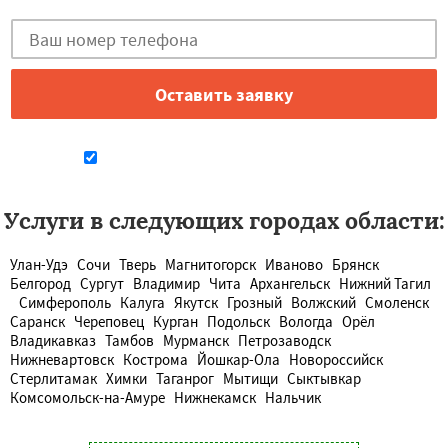
Даю согласие на обработку персональных данных
Услуги в следующих городах области:
Улан-Удэ
Сочи
Тверь
Магнитогорск
Иваново
Брянск
Белгород
Сургут
Владимир
Чита
Архангельск
Нижний Тагил
Симферополь
Калуга
Якутск
Грозный
Волжский
Смоленск
Саранск
Череповец
Курган
Подольск
Вологда
Орёл
Владикавказ
Тамбов
Мурманск
Петрозаводск
Нижневартовск
Кострома
Йошкар-Ола
Новороссийск
Стерлитамак
Химки
Таганрог
Мытищи
Сыктывкар
Комсомольск-на-Амуре
Нижнекамск
Нальчик