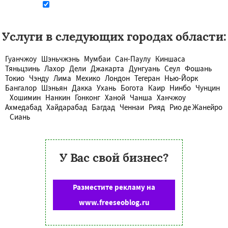
Даю согласие на обработку персональных данных
Услуги в следующих городах области:
Гуанчжоу
Шэньчжэнь
Мумбаи
Сан-Паулу
Киншаса
Тяньцзинь
Лахор
Дели
Джакарта
Дунгуань
Сеул
Фошань
Токио
Чэнду
Лима
Мехико
Лондон
Тегеран
Нью-Йорк
Бангалор
Шэньян
Дакка
Ухань
Богота
Каир
Нинбо
Чунцин
Хошимин
Нанкин
Гонконг
Ханой
Чанша
Ханчжоу
Ахмедабад
Хайдарабад
Багдад
Ченнаи
Рияд
Рио де Жанейро
Сиань
У Вас свой бизнес?
Разместите рекламу на
www.freeseoblog.ru