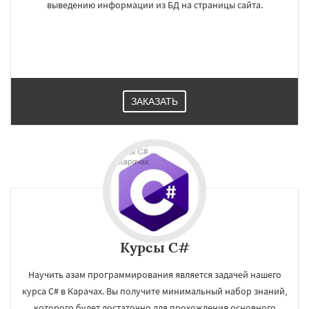
выведению информации из БД на страницы сайта.
ЗАКАЗАТЬ
×
×
Курсы C#
Работаем по
УЗНАТЬ ПОДРОБНЕЕ
регионам
Научить азам программирования является задачей нашего
курса C# в Карачах. Вы получите минимальный набор знаний,
которого будет достаточно для прохождения основного