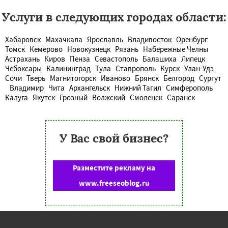
Услуги в следующих городах области:
Хабаровск
Махачкала
Ярославль
Владивосток
Оренбург
Томск
Кемерово
Новокузнецк
Рязань
Набережные Челны
Астрахань
Киров
Пенза
Севастополь
Балашиха
Липецк
Чебоксары
Калининград
Тула
Ставрополь
Курск
Улан-Удэ
Сочи
Тверь
Магнитогорск
Иваново
Брянск
Белгород
Сургут
Владимир
Чита
Архангельск
Нижний Тагил
Симферополь
Калуга
Якутск
Грозный
Волжский
Смоленск
Саранск
У Вас свой бизнес?
Разместите рекламу на
www.freeseoblog.ru