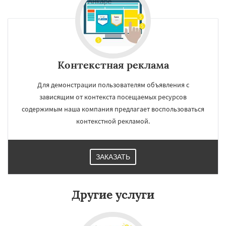
регионам
Гиза
Чжэнчжоу
Лос-Анджелес
Тайбэй
Кейптаун
Иокогама
Берлин
Пусан
Сямэнь
Даю согласие на обработку персональных данных
Контекстная реклама
Для демонстрации пользователям объявления с
зависящим от контекста посещаемых ресурсов
содержимым наша компания предлагает воспользоваться
контекстной рекламой.
ЗАКАЗАТЬ
Другие услуги